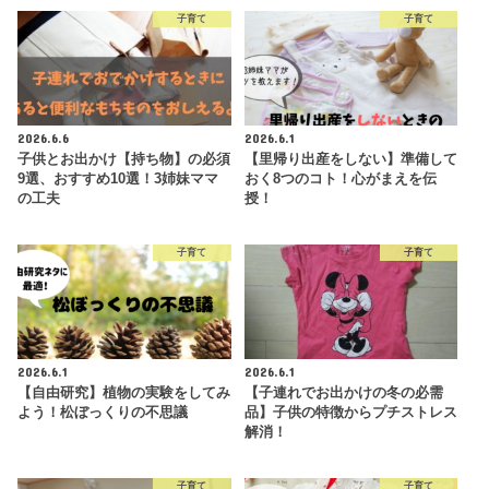
子育て
子育て
2026.6.6
2026.6.1
子供とお出かけ【持ち物】の必須
【里帰り出産をしない】準備して
9選、おすすめ10選！3姉妹ママ
おく8つのコト！心がまえを伝
の工夫
授！
子育て
子育て
2026.6.1
2026.6.1
【自由研究】植物の実験をしてみ
【子連れでお出かけの冬の必需
よう！松ぼっくりの不思議
品】子供の特徴からプチストレス
解消！
子育て
子育て