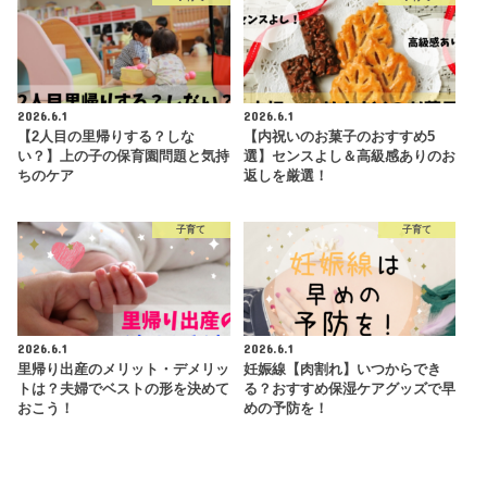
2026.6.1
2026.6.1
【2人目の里帰りする？しな
【内祝いのお菓子のおすすめ5
い？】上の子の保育園問題と気持
選】センスよし＆高級感ありのお
ちのケア
返しを厳選！
子育て
子育て
2026.6.1
2026.6.1
里帰り出産のメリット・デメリッ
妊娠線【肉割れ】いつからでき
トは？夫婦でベストの形を決めて
る？おすすめ保湿ケアグッズで早
おこう！
めの予防を！