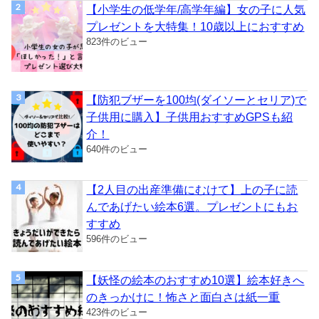
【小学生の低学年/高学年編】女の子に人気
プレゼントを大特集！10歳以上におすすめ
823件のビュー
【防犯ブザーを100均(ダイソーとセリア)で
子供用に購入】子供用おすすめGPSも紹
介！
640件のビュー
【2人目の出産準備にむけて】上の子に読
んであげたい絵本6選。プレゼントにもお
すすめ
596件のビュー
【妖怪の絵本のおすすめ10選】絵本好きへ
のきっかけに！怖さと面白さは紙一重
423件のビュー