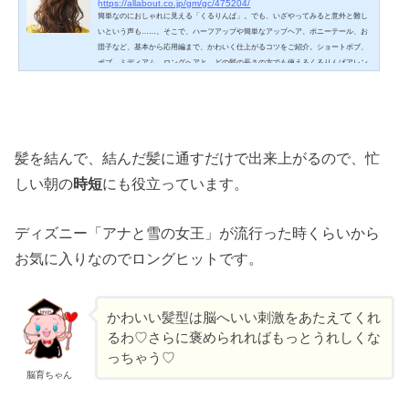
https://allabout.co.jp/gm/gc/475204/
簡単なのにおしゃれに見える「くるりんぱ」。でも、いざやってみると意外と難し
いという声も……。そこで、ハーフアップや簡単なアップヘア、ポニーテール、お
団子など、基本から応用編まで、かわいく仕上がるコツをご紹介。ショートボブ、
ボブ、ミディアム、ロングヘアと、どの髪の長さの方でも使えるくるりんぱアレン
ジをまとめました。どんな髪型で出かけよう？と迷ったら、参考にしてみてくださ
いね。
髪を結んで、結んだ髪に通すだけで出来上がるので、忙
しい朝の
時短
にも役立っています。
ディズニー「アナと雪の女王」が流行った時くらいから
お気に入りなのでロングヒットです。
かわいい髪型は脳へいい刺激をあたえてくれ
るわ♡さらに褒められればもっとうれしくな
っちゃう♡
脳育ちゃん