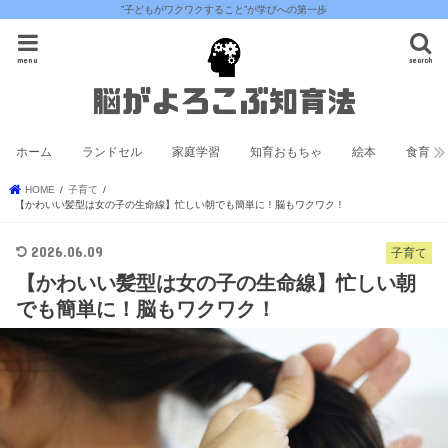
”子どもがワクワクすること”が学びへの第一歩
menu
search
ホーム
ランドセル
家庭学習
知育おもちゃ
絵本
食育
HOME
子育て
【かわいい髪型は女の子の生命線】忙しい朝でも簡単に！脳もワクワク！
2026.06.09
子育て
【かわいい髪型は女の子の生命線】忙しい朝
でも簡単に！脳もワクワク！