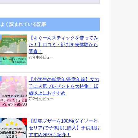
よく読まれている記事
【もぐーんスティックを使ってみ
た！】口コミ・評判を実体験から
調査！
774件のビュー
【小学生の低学年/高学年編】女の
子に人気プレゼントを大特集！10
歳以上におすすめ
712件のビュー
【防犯ブザーを100均(ダイソーと
セリア)で子供用に購入】子供用お
すすめGPSも紹介！