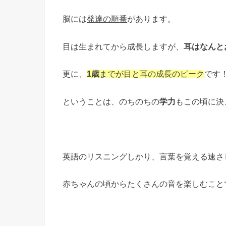
脳には
発達の順番
があります。
目は生まれてから成長しますが、
耳はなんと
更に、
です
1歳
までが目と耳の成長のピーク
ということは、のちのちの
学力
もこの頃に決
英語のリスニングしかり、言葉を覚える速さし
赤ちゃんの頃からたくさんの音を楽しむこと