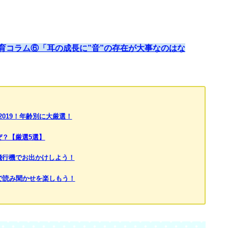
育コラム⑥「耳の成長に”音”の存在が大事なのはな
019！年齢別に大厳選！
ぜ？【厳選5選】
飛行機でお出かけしよう！
で読み聞かせを楽しもう！