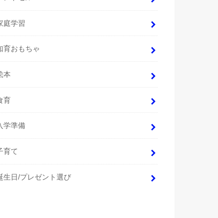
家庭学習
知育おもちゃ
絵本
食育
入学準備
子育て
誕生日/プレゼント選び