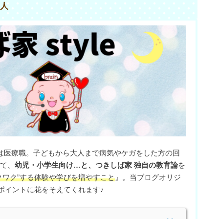
人
は医療職。子どもから大人まで病気やケガをした方の回
て、
幼児・小学生向け…と、つきしば家 独自の教育論
を
クワク”する体験や学びを増やすこと
』。当ブログオリジ
ポイントに花をそえてくれます♪