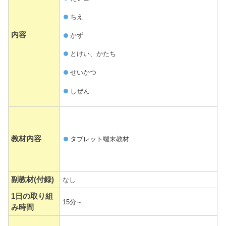
ちえ
内容
かず
とけい、かたち
せいかつ
しぜん
教材内容
タブレット端末教材
副教材(付録)
なし
1日の取り組
15分～
み時間