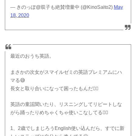
— きのっぽ@双子も絶賛増量中 (@KinoSaito2)
May
18, 2020
最近のおうち英語。
まさかの次女がスマイルゼミの英語プレミアムにハ
マる😅
長女と取り合いになって困ったもんだ🤦‍♀️
英語の童謡聞いたり、リスニングしてリピートしな
がら踊ったりめちゃくちゃ使いこなしてる🤷‍♀️
1、2歳でしまじろうEnglish使い込んだら、すでに新