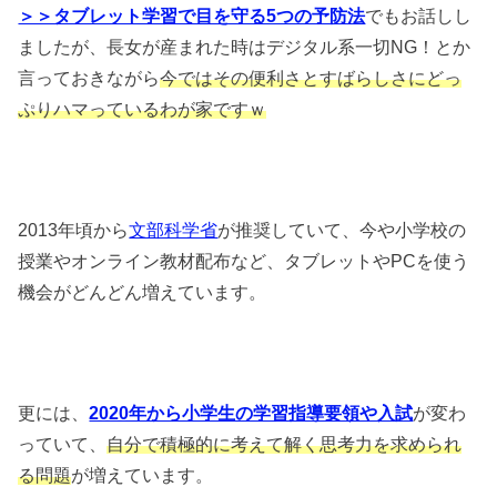
＞＞タブレット学習で目を守る5つの予防法
でもお話しし
ましたが、長女が産まれた時はデジタル系一切NG！とか
言っておきながら
今ではその便利さとすばらしさにどっ
ぷりハマっているわが家ですｗ
2013年頃から
文部科学省
が推奨していて、今や小学校の
授業やオンライン教材配布など、タブレットやPCを使う
機会がどんどん増えています。
更には、
2020年から小学生の学習指導要領や入試
が変わ
っていて、
自分で積極的に考えて解く思考力を求められ
る問題
が増えています。