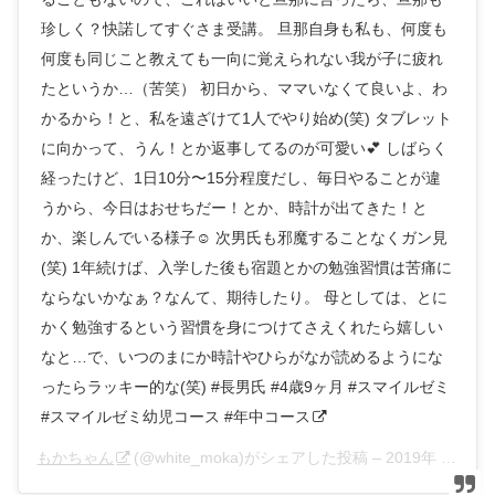
珍しく？快諾してすぐさま受講。 旦那自身も私も、何度も
何度も同じこと教えても一向に覚えられない我が子に疲れ
たというか…（苦笑） 初日から、ママいなくて良いよ、わ
かるから！と、私を遠ざけて1人でやり始め(笑) タブレット
に向かって、うん！とか返事してるのが可愛い💕 しばらく
経ったけど、1日10分〜15分程度だし、毎日やることが違
うから、今日はおせちだー！とか、時計が出てきた！と
か、楽しんでいる様子☺️ 次男氏も邪魔することなくガン見
(笑) 1年続けば、入学した後も宿題とかの勉強習慣は苦痛に
ならないかなぁ？なんて、期待したり。 母としては、とに
かく勉強するという習慣を身につけてさえくれたら嬉しい
なと…で、いつのまにか時計やひらがなが読めるようにな
ったらラッキー的な(笑) #長男氏 #4歳9ヶ月 #スマイルゼミ
#スマイルゼミ幼児コース #年中コース
もかちゃん
(@white_moka)がシェアした投稿 –
2019年 1月月10日午後11時12分PST