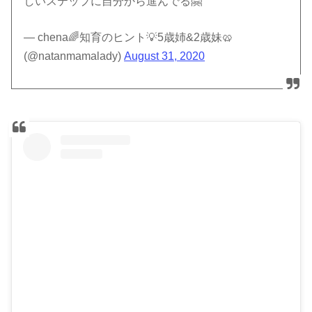
しいステップに自分から進んでる🤗
— chena🌈知育のヒント💡5歳姉&2歳妹🥨
(@natanmamalady)
August 31, 2020