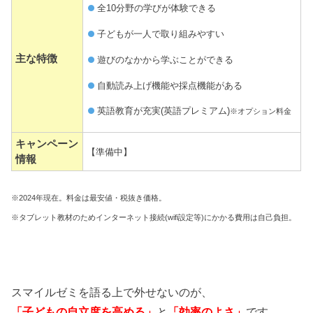
全10分野の学びが体験できる
子どもが一人で取り組みやすい
主な特徴
遊びのなかから学ぶことができる
自動読み上げ機能や採点機能がある
英語教育が充実(英語プレミアム)
※オプション料金
キャンペーン
【準備中】
情報
※2024年現在。料金は最安値・税抜き価格。
※タブレット教材のためインターネット接続(wifi設定等)にかかる費用は自己負担。
スマイルゼミを語る上で外せないのが、
「子どもの自立度を高める
」
と
「効率のよさ」
です。