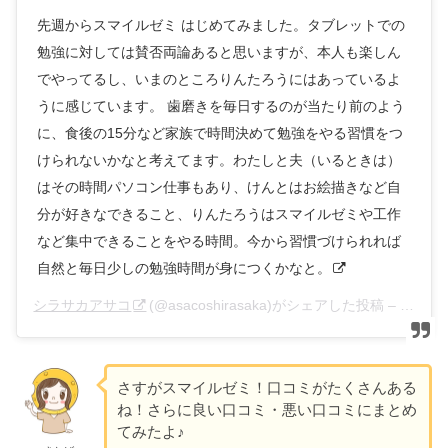
先週からスマイルゼミ はじめてみました。タブレットでの
勉強に対しては賛否両論あると思いますが、本人も楽しん
でやってるし、いまのところりんたろうにはあっているよ
うに感じています。 歯磨きを毎日するのが当たり前のよう
に、食後の15分など家族で時間決めて勉強をやる習慣をつ
けられないかなと考えてます。わたしと夫（いるときは）
はその時間パソコン仕事もあり、けんとはお絵描きなど自
分が好きなできること、りんたろうはスマイルゼミや工作
など集中できることをやる時間。今から習慣づけられれば
自然と毎日少しの勉強時間が身につくかなと。
シラサカアサコ
(@asacoshirasaka)がシェアした投稿 –
2019
さすがスマイルゼミ！口コミがたくさんある
ね！さらに良い口コミ・悪い口コミにまとめ
てみたよ♪