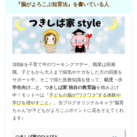
『脳がよろこぶ知育法』を書いている人
3姉妹を子育て中のワーキングマザー。職業は医療
職。子どもから大人まで病気やケガをした方の回復を
サポート中。そこで得た医療知識を使って、
幼児・小
学生向け…と、つきしば家 独自の教育論
を積み上げ
中！モットーは『
子どもの脳が”ワクワク”する体験や
学びを増やすこと
』。当ブログオリジナルキャラ”脳育
ちゃん”が子どもがよろこぶポイントに花をそえてくれ
ます♪
つきしば家のひとびと